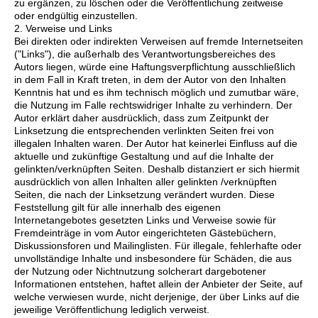
zu ergänzen, zu löschen oder die Veröffentlichung zeitweise
oder endgültig einzustellen.
2. Verweise und Links
Bei direkten oder indirekten Verweisen auf fremde Internetseiten
("Links"), die außerhalb des Verantwortungsbereiches des
Autors liegen, würde eine Haftungsverpflichtung ausschließlich
in dem Fall in Kraft treten, in dem der Autor von den Inhalten
Kenntnis hat und es ihm technisch möglich und zumutbar wäre,
die Nutzung im Falle rechtswidriger Inhalte zu verhindern. Der
Autor erklärt daher ausdrücklich, dass zum Zeitpunkt der
Linksetzung die entsprechenden verlinkten Seiten frei von
illegalen Inhalten waren. Der Autor hat keinerlei Einfluss auf die
aktuelle und zukünftige Gestaltung und auf die Inhalte der
gelinkten/verknüpften Seiten. Deshalb distanziert er sich hiermit
ausdrücklich von allen Inhalten aller gelinkten /verknüpften
Seiten, die nach der Linksetzung verändert wurden. Diese
Feststellung gilt für alle innerhalb des eigenen
Internetangebotes gesetzten Links und Verweise sowie für
Fremdeinträge in vom Autor eingerichteten Gästebüchern,
Diskussionsforen und Mailinglisten. Für illegale, fehlerhafte oder
unvollständige Inhalte und insbesondere für Schäden, die aus
der Nutzung oder Nichtnutzung solcherart dargebotener
Informationen entstehen, haftet allein der Anbieter der Seite, auf
welche verwiesen wurde, nicht derjenige, der über Links auf die
jeweilige Veröffentlichung lediglich verweist.